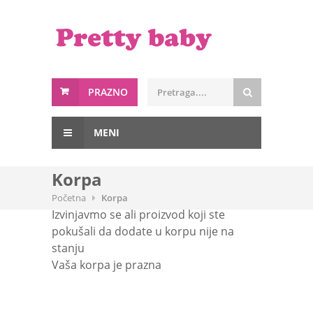
PRAZNO
MENI
Korpa
Početna
Korpa
Izvinjavmo se ali proizvod koji ste
pokušali da dodate u korpu nije na
stanju
Vaša korpa je prazna