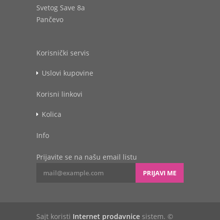
Svetog Save 8a
Pančevo
Korisnički servis
Uslovi kupovine
Korisni linkovi
Kolica
Info
Prijavite se na našu email listu
PRIJAVI ME
Sajt koristi
Internet prodavnice
sistem. ©