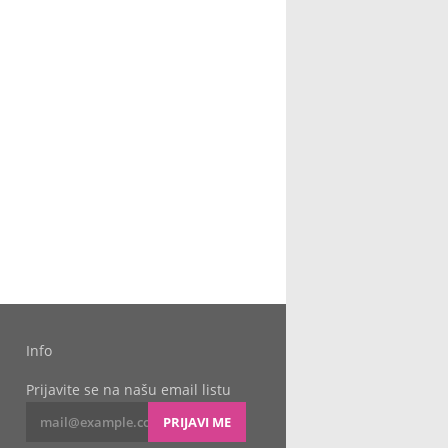
Info
Prijavite se na našu email listu
PRIJAVI ME