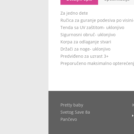
Za jedno dete
Ručica za guranje podesiva po visini-
Tenda sa UV zaštitom- uklonjivo
Sigurnosni obruč- uklonjivo
Korpa za odlaganje stvari
Držači za noge- uklonjivo
Predviđeno za uzrast 3+
Preporučeno maksimalno opterećenj
Pretty baby
Svetog Save 8a
Pančevo