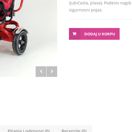
ljubičasta, plava), Podesiv nagi
sigurnosni pojas,
DODAJ U KORPU
Pitanja i odgovori (0)
Recenzije (0)