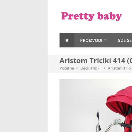
PROIZVODI
GDE S
Aristom Tricikl 414 
Početna
Deciji Tricikli
Aristom Trici