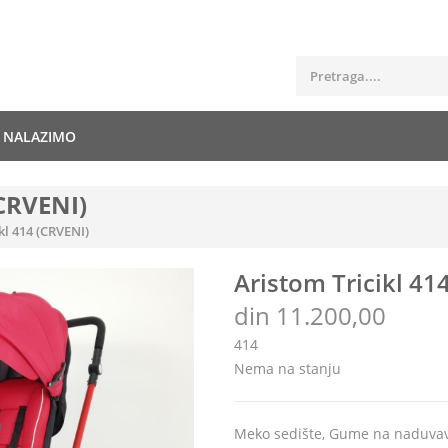
E NALAZIMO
(CRVENI)
kl 414 (CRVENI)
Aristom Tricikl 41
din 11.200,00
414
Nema na stanju
Meko sedište, Gume na naduvav