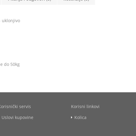
 uklonjivo
e do 50kg
Korisnički servis
Korisni linkovi
Uslovi kupovine
Kolica